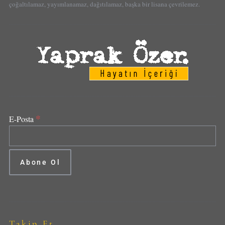
çoğaltılamaz, yayımlanamaz, dağıtılamaz, başka bir lisana çevrilemez.
*
E-Posta
Takip Et