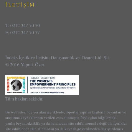
İLETİŞİM
T: 0212 347 70 70
F: 0212 347 70 77
İndeks İçerik ve İletişim Danışmanlık ve Ticaret Ltd. Şti.
© 2016 Yaprak Özer.
Tüm hakları saklıdır.
Bu web sitesinde yer alan içeriklerde, röportaj yapılan kişilerin beyanları ve
araştırma kaynaklarının verileri esas alınmıştır. Paylaşılan bilgilerdeki
yanlış beyan, eksiklik ya da hatalardan site sahibi sorumlu değildir. İçerikler
site sahibinden izin alınmadan ya da kaynak gösterilmeden değiştirilemez,