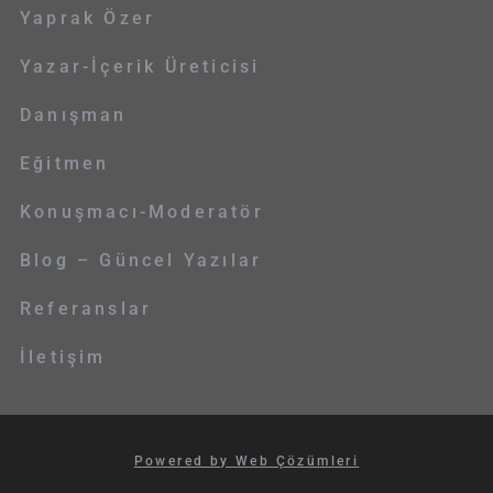
Yaprak Özer
Yazar-İçerik Üreticisi
Danışman
Eğitmen
Konuşmacı-Moderatör
Blog – Güncel Yazılar
Referanslar
İletişim
Powered by Web Çözümleri