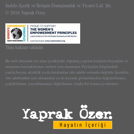
İndeks İçerik ve İletişim Danışmanlık ve Ticaret Ltd. Şti.
© 2016 Yaprak Özer.
Tüm hakları saklıdır.
Bu web sitesinde yer alan içeriklerde, röportaj yapılan kişilerin beyanları ve
araştırma kaynaklarının verileri esas alınmıştır. Paylaşılan bilgilerdeki
yanlış beyan, eksiklik ya da hatalardan site sahibi sorumlu değildir. İçerikler
site sahibinden izin alınmadan ya da kaynak gösterilmeden değiştirilemez,
çoğaltılamaz, yayımlanamaz, dağıtılamaz, başka bir lisana çevrilemez.