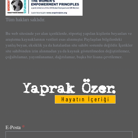
Tüm hakları saklıdır.
Bu web sitesinde yer alan içeriklerde, röportaj yapılan kişilerin beyanları ve
araştırma kaynaklarının verileri esas alınmıştır. Paylaşılan bilgilerdeki
yanlış beyan, eksiklik ya da hatalardan site sahibi sorumlu değildir. İçerikler
site sahibinden izin alınmadan ya da kaynak gösterilmeden değiştirilemez,
çoğaltılamaz, yayımlanamaz, dağıtılamaz, başka bir lisana çevrilemez.
*
E-Posta