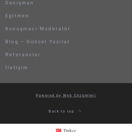
Danışman
Eğitmen
Konuşmacı-Moderatör
Blog – Güncel Yazılar
Referanslar
İletişim
Powered by Web Çözümleri
Back to top
Türkçe