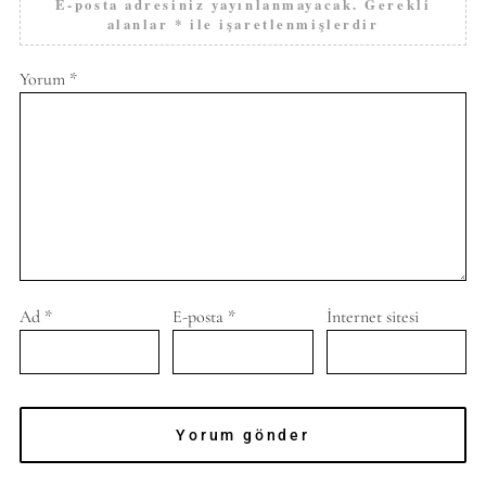
E-posta adresiniz yayınlanmayacak.
Gerekli
alanlar
*
ile işaretlenmişlerdir
Yorum
*
Ad
*
E-posta
*
İnternet sitesi