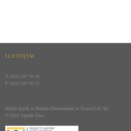
İLETİŞİM
T: 0212 347 70 70
F: 0212 347 70 77
İndeks İçerik ve İletişim Danışmanlık ve Ticaret Ltd. Şti.
© 2016 Yaprak Özer.