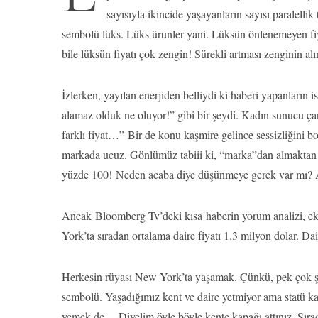
sayısıyla ikincide yaşayanların sayısı paralellik
sembolü lüks. Lüks ürünler yani. Lüksün önlenemeyen fiy
bile lüksün fiyatı çok zengin! Sürekli artması zenginin a
İzlerken, yayılan enerjiden belliydi ki haberi yapanların i
alamaz olduk ne oluyor!” gibi bir şeydi. Kadın sunucu çant
farklı fiyat…” Bir de konu kaşmire gelince sessizliğini b
markada ucuz. Gönlümüz tabiii ki, “marka”dan almaktan y
yüzde 100! Neden acaba diye düşünmeye gerek var mı? Ala
Ancak Bloomberg Tv’deki kısa haberin yorum analizi, ekra
York’ta sıradan ortalama daire fiyatı 1.3 milyon dolar. Da
Herkesin rüyası New York’ta yaşamak. Çünkü, pek çok şe
sembolü. Yaşadığımız kent ve daire yetmiyor ama statü ka
yemek de… Diyelim öyle böyle kente kapağı attınız. Sır