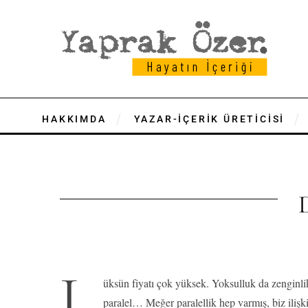
HAKKIMDA
YAZAR-İÇERİK ÜRETİCİSİ
L
üksün fiyatı çok yüksek. Yoksulluk da zenginlik 
paralel… Meğer paralellik hep varmış, biz ilişk