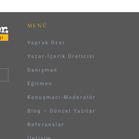
MENÜ
Yaprak Özer
Yazar-İçerik Üreticisi
Danışman
Eğitmen
Konuşmacı-Moderatör
Blog – Güncel Yazılar
Referanslar
İletişim