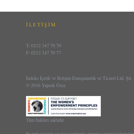
İLETİŞİM
T: 0212 347 70 70
F: 0212 347 70 77
İndeks İçerik ve İletişim Danışmanlık ve Ticaret Ltd. Şti.
© 2016 Yaprak Özer.
Tüm hakları saklıdır.
Bu web sitesinde yer alan içeriklerde, röportaj yapılan kişilerin be