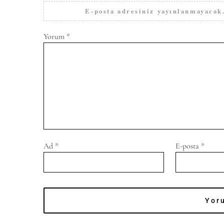
E-posta adresiniz yayınlanmayacak
Yorum
*
Ad
*
E-posta
*