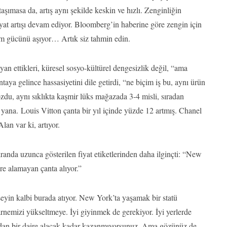
 taşımasa da, artış aynı şekilde keskin ve hızlı. Zenginliğin
at artışı devam ediyor. Bloomberg’in haberine göre zengin için
lım gücünü aşıyor… Artık siz tahmin edin.
syan ettikleri, küresel sosyo-kültürel dengesizlik değil, “ama
aya gelince hassasiyetini dile getirdi, “ne biçim iş bu, aynı ürün
ozdu, aynı sıklıkta kaşmir lüks mağazada 3-4 misli, sıradan
ana. Louis Vitton çanta bir yıl içinde yüzde 12 artmış. Chanel
n var ki, artıyor.
nda uzunca gösterilen fiyat etiketlerinden daha ilginçti: “New
ire alamayan çanta alıyor.”
yin kalbi burada atıyor. New York’ta yaşamak bir statü
rnemizi yükseltmeye. İyi giyinmek de gerekiyor. İyi yerlerde
adan bir daire alacak kadar kazanmıyorsunuz. Ama gözünüz de