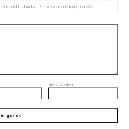
.
Gerekli alanlar
*
ile işaretlenmişlerdir
İnternet sitesi