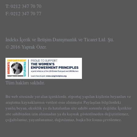
T: 0212 347 70 70
F: 0212 347 70 77
İndeks İçerik ve İletişim Danışmanlık ve Ticaret Ltd. Şti.
© 2016 Yaprak Özer.
Tüm hakları saklıdır.
Bu web sitesinde yer alan içeriklerde, röportaj yapılan kişilerin beyanları ve
araştırma kaynaklarının verileri esas alınmıştır. Paylaşılan bilgilerdeki
yanlış beyan, eksiklik ya da hatalardan site sahibi sorumlu değildir. İçerikler
site sahibinden izin alınmadan ya da kaynak gösterilmeden değiştirilemez,
çoğaltılamaz, yayımlanamaz, dağıtılamaz, başka bir lisana çevrilemez.