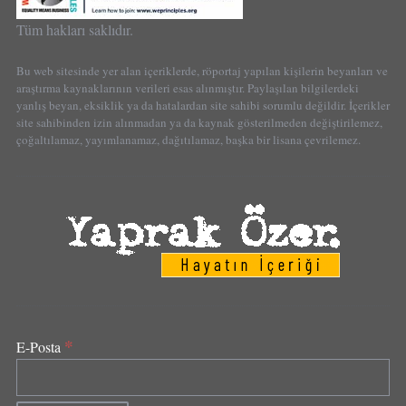
Tüm hakları saklıdır.
Bu web sitesinde yer alan içeriklerde, röportaj yapılan kişilerin beyanları ve
araştırma kaynaklarının verileri esas alınmıştır. Paylaşılan bilgilerdeki
yanlış beyan, eksiklik ya da hatalardan site sahibi sorumlu değildir. İçerikler
site sahibinden izin alınmadan ya da kaynak gösterilmeden değiştirilemez,
çoğaltılamaz, yayımlanamaz, dağıtılamaz, başka bir lisana çevrilemez.
*
E-Posta