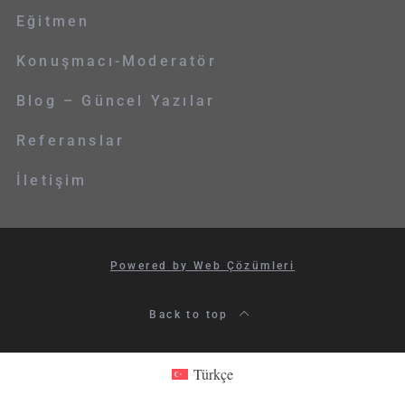
Eğitmen
Konuşmacı-Moderatör
Blog – Güncel Yazılar
Referanslar
İletişim
Powered by Web Çözümleri
Back to top
Türkçe