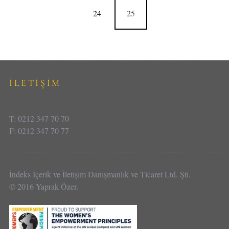
24
25
İLETİŞİM
T: 0212 347 70 70
F: 0212 347 70 77
İndeks İçerik ve İletişim Danışmanlık ve Ticaret Ltd. Şti.
© 2016 Yaprak Özer.