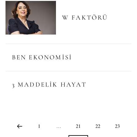
W FAKTÖRÜ
BEN EKONOMISI
3 MADDELIK HAYAT
1
…
21
22
23