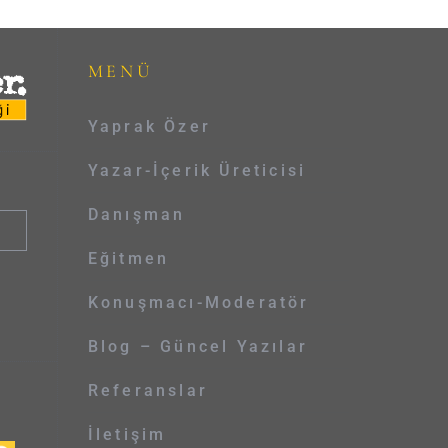
MENÜ
Yaprak Özer
Yazar-İçerik Üreticisi
Danışman
Eğitmen
Konuşmacı-Moderatör
Blog – Güncel Yazılar
Referanslar
İletişim