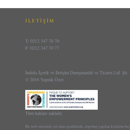
İLETİŞİM
T: 0212 347 70 70
F: 0212 347 70 77
İndeks İçerik ve İletişim Danışmanlık ve Ticaret Ltd. Şti.
© 2016 Yaprak Özer.
Tüm hakları saklıdır.
Bu web sitesinde yer alan içeriklerde, röportaj yapılan kişilerin be