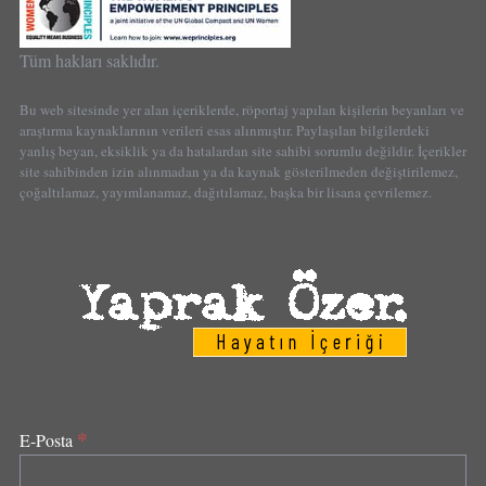
Tüm hakları saklıdır.
Bu web sitesinde yer alan içeriklerde, röportaj yapılan kişilerin beyanları ve
araştırma kaynaklarının verileri esas alınmıştır. Paylaşılan bilgilerdeki
yanlış beyan, eksiklik ya da hatalardan site sahibi sorumlu değildir. İçerikler
site sahibinden izin alınmadan ya da kaynak gösterilmeden değiştirilemez,
çoğaltılamaz, yayımlanamaz, dağıtılamaz, başka bir lisana çevrilemez.
*
E-Posta