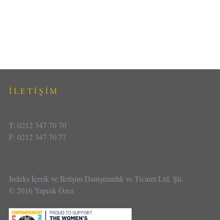
İLETİŞİM
T: 0212 347 70 70
F: 0212 347 70 77
İndeks İçerik ve İletişim Danışmanlık ve Ticaret Ltd. Şti.
© 2016 Yaprak Özer.