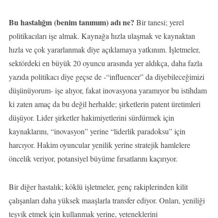
Bu hastalığın (benim tanımım) adı ne?
Bir tanesi; yerel
politikacıları işe almak. Kaynağa hızla ulaşmak ve kaynaktan
hızla ve çok yararlanmak diye açıklamaya yatkınım. İşletmeler,
sektördeki en büyük 20 oyuncu arasında yer aldıkça, daha fazla
yazıda politikacı diye geçse de -“influencer” da diyebileceğimizi
düşünüyorum- işe alıyor, fakat inovasyona yaramıyor bu istihdam
ki zaten amaç da bu değil herhalde; şirketlerin patent üretimleri
düşüyor. Lider şirketler hakimiyetlerini sürdürmek için
kaynaklarını, “inovasyon” yerine “liderlik paradoksu” için
harcıyor. Hakim oyuncular yenilik yerine stratejik hamlelere
öncelik veriyor, potansiyel büyüme fırsatlarını kaçırıyor.
Bir diğer hastalık; köklü işletmeler, genç rakiplerinden kilit
çalışanları daha yüksek maaşlarla transfer ediyor. Onları, yeniliği
teşvik etmek için kullanmak yerine, yeteneklerini