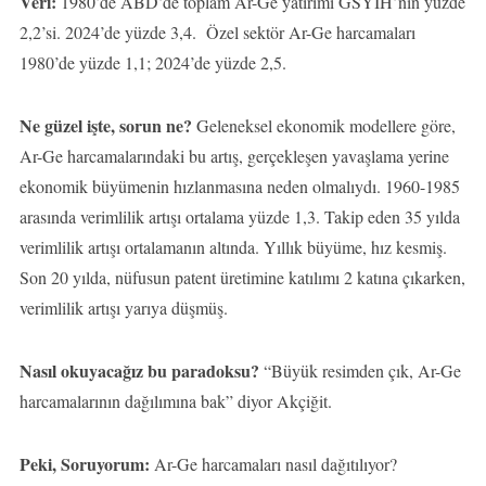
Veri:
1980’de ABD’de toplam Ar-Ge yatırımı GSYİH’nin yüzde
2,2’si. 2024’de yüzde 3,4. Özel sektör Ar-Ge harcamaları
1980’de yüzde 1,1; 2024’de yüzde 2,5.
Ne güzel işte, sorun ne?
Geleneksel ekonomik modellere göre,
Ar-Ge harcamalarındaki bu artış, gerçekleşen yavaşlama yerine
ekonomik büyümenin hızlanmasına neden olmalıydı. 1960-1985
arasında verimlilik artışı ortalama yüzde 1,3. Takip eden 35 yılda
verimlilik artışı ortalamanın altında. Yıllık büyüme, hız kesmiş.
Son 20 yılda, nüfusun patent üretimine katılımı 2 katına çıkarken,
verimlilik artışı yarıya düşmüş.
Nasıl okuyacağız bu paradoksu?
“Büyük resimden çık, Ar-Ge
harcamalarının dağılımına bak” diyor Akçiğit.
Peki, Soruyorum:
Ar-Ge harcamaları nasıl dağıtılıyor?