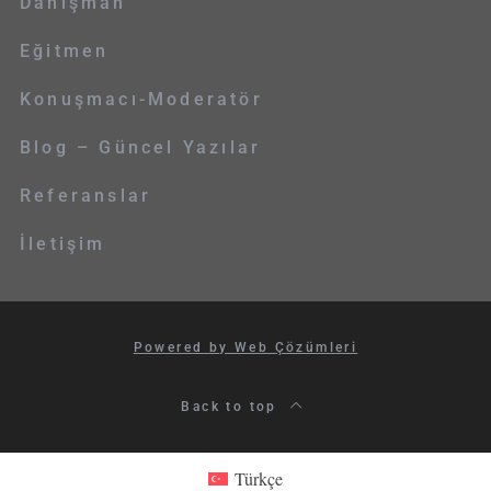
Danışman
Eğitmen
Konuşmacı-Moderatör
Blog – Güncel Yazılar
Referanslar
İletişim
Powered by Web Çözümleri
Back to top
Türkçe