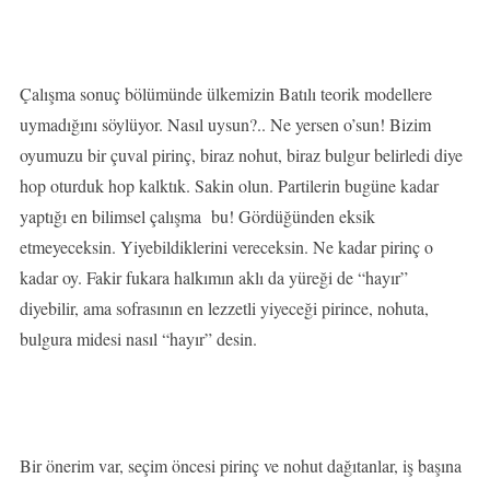
Çalışma sonuç bölümünde ülkemizin Batılı teorik modellere
uymadığını söylüyor. Nasıl uysun?.. Ne yersen o’sun! Bizim
oyumuzu bir çuval pirinç, biraz nohut, biraz bulgur belirledi diye
hop oturduk hop kalktık. Sakin olun. Partilerin bugüne kadar
yaptığı en bilimsel çalışma bu! Gördüğünden eksik
etmeyeceksin. Yiyebildiklerini vereceksin. Ne kadar pirinç o
kadar oy. Fakir fukara halkımın aklı da yüreği de “hayır”
diyebilir, ama sofrasının en lezzetli yiyeceği pirince, nohuta,
bulgura midesi nasıl “hayır” desin.
Bir önerim var, seçim öncesi pirinç ve nohut dağıtanlar, iş başına