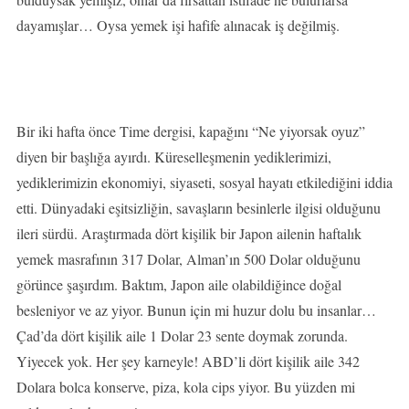
dayamışlar… Oysa yemek işi hafife alınacak iş değilmiş.
Bir iki hafta önce Time dergisi, kapağını “Ne yiyorsak oyuz”
diyen bir başlığa ayırdı. Küreselleşmenin yediklerimizi,
yediklerimizin ekonomiyi, siyaseti, sosyal hayatı etkilediğini iddia
etti. Dünyadaki eşitsizliğin, savaşların besinlerle ilgisi olduğunu
ileri sürdü. Araştırmada dört kişilik bir Japon ailenin haftalık
yemek masrafının 317 Dolar, Alman’ın 500 Dolar olduğunu
görünce şaşırdım. Baktım, Japon aile olabildiğince doğal
besleniyor ve az yiyor. Bunun için mi huzur dolu bu insanlar…
Çad’da dört kişilik aile 1 Dolar 23 sente doymak zorunda.
Yiyecek yok. Her şey karneyle! ABD’li dört kişilik aile 342
Dolara bolca konserve, piza, kola cips yiyor. Bu yüzden mi