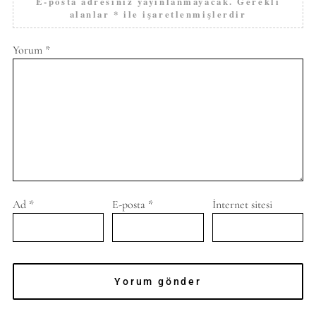
E-posta adresiniz yayınlanmayacak.
Gerekli
alanlar
*
ile işaretlenmişlerdir
Yorum
*
Ad
*
E-posta
*
İnternet sitesi