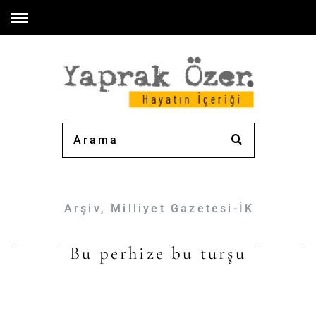
Arşiv
,
Milliyet Gazetesi-İK
Bu perhize bu turşu