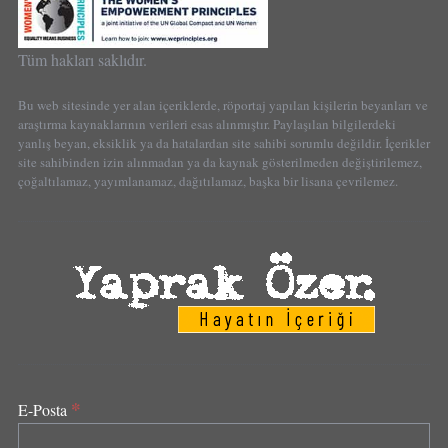
Tüm hakları saklıdır.
Bu web sitesinde yer alan içeriklerde, röportaj yapılan kişilerin beyanları ve
araştırma kaynaklarının verileri esas alınmıştır. Paylaşılan bilgilerdeki
yanlış beyan, eksiklik ya da hatalardan site sahibi sorumlu değildir. İçerikler
site sahibinden izin alınmadan ya da kaynak gösterilmeden değiştirilemez,
çoğaltılamaz, yayımlanamaz, dağıtılamaz, başka bir lisana çevrilemez.
*
E-Posta