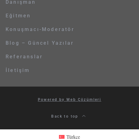
Danışman
Eğitmen
Konuşmacı-Moderatör
Blog – Güncel Yazılar
Referanslar
İletişim
Powered by Web Çözümleri
Back to top
Türkçe