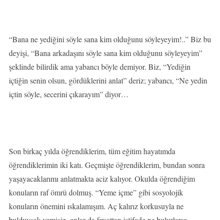
“Bana ne yediğini söyle sana kim olduğunu söyleyeyim!..” Biz bu
deyişi, “Bana arkadaşını söyle sana kim olduğunu söyleyeyim”
şeklinde bilirdik ama yabancı böyle demiyor. Biz, “Yediğin
içtiğin senin olsun, gördüklerini anlat” deriz; yabancı, “Ne yedin
içtin söyle, secerini çıkarayım” diyor…
Son birkaç yılda öğrendiklerim, tüm eğitim hayatımda
öğrendiklerimin iki katı. Geçmişte öğrendiklerim, bundan sonra
yaşayacaklarımı anlatmakta aciz kalıyor. Okulda öğrendiğim
konuların raf ömrü dolmuş. “Yeme içme” gibi sosyolojik
konuların önemini ıskalamışım. Aç kalırız korkusuyla ne
bulduysak yemişiz, onlar da fırsattan istifade ne bulurlarsa