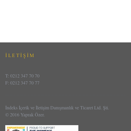
İLETİŞİM
T: 0212 347 70 70
F: 0212 347 70 77
İndeks İçerik ve İletişim Danışmanlık ve Ticaret Ltd. Şti.
© 2016 Yaprak Özer.