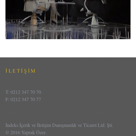
İLETİŞİM
T: 0212 347 70 70
F: 0212 347 70 77
İndeks İçerik ve İletişim Danışmanlık ve Ticaret Ltd. Şti.
© 2016 Yaprak Özer.