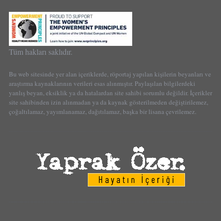
Tüm hakları saklıdır.
Bu web sitesinde yer alan içeriklerde, röportaj yapılan kişilerin beyanları ve
araştırma kaynaklarının verileri esas alınmıştır. Paylaşılan bilgilerdeki
yanlış beyan, eksiklik ya da hatalardan site sahibi sorumlu değildir. İçerikler
site sahibinden izin alınmadan ya da kaynak gösterilmeden değiştirilemez,
çoğaltılamaz, yayımlanamaz, dağıtılamaz, başka bir lisana çevrilemez.