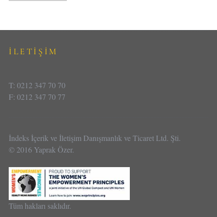
İLETİŞİM
T: 0212 347 70 70
F: 0212 347 70 77
İndeks İçerik ve İletişim Danışmanlık ve Ticaret Ltd. Şti.
© 2016 Yaprak Özer.
Tüm hakları saklıdır.