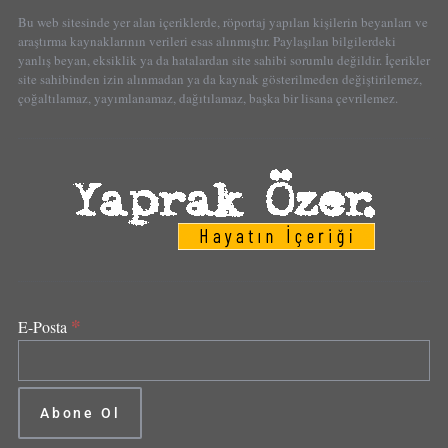
Bu web sitesinde yer alan içeriklerde, röportaj yapılan kişilerin beyanları ve
araştırma kaynaklarının verileri esas alınmıştır. Paylaşılan bilgilerdeki
yanlış beyan, eksiklik ya da hatalardan site sahibi sorumlu değildir. İçerikler
site sahibinden izin alınmadan ya da kaynak gösterilmeden değiştirilemez,
çoğaltılamaz, yayımlanamaz, dağıtılamaz, başka bir lisana çevrilemez.
*
E-Posta