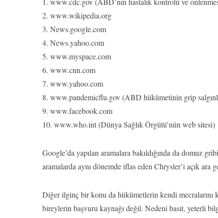
1. www.cdc.gov (ABD’nin hastalık kontrolü ve önlenmesi
2. www.wikipedia.org
3. News.google.com
4. News.yahoo.com
5. www.myspace.com
6. www.cnn.com
7. www.yahoo.com
8. www.pandemicflu.gov (ABD hükümetinin grip salgınları i
9. www.facebook.com
10. www.who.int (Dünya Sağlık Örgütü’nün web sitesi)
Google’da yapılan aramalara bakıldığında da domuz gribi
aramalarda aynı dönemde iflas eden Chrysler’i açık ara g
Diğer ilginç bir konu da hükümetlerin kendi mecralarını 
bireylerin başvuru kaynağı değil. Nedeni basit, yeterli bilgi