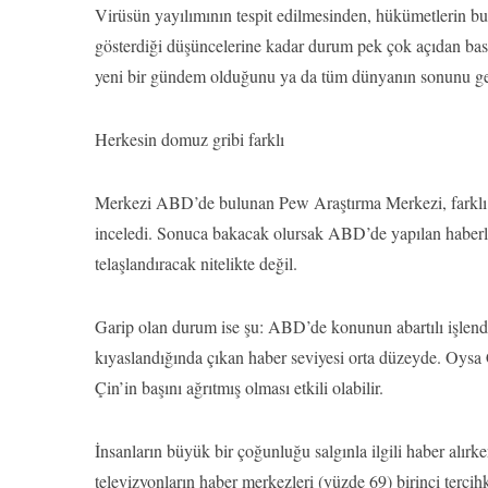
Virüsün yayılımının tespit edilmesinden, hükümetlerin b
gösterdiği düşüncelerine kadar durum pek çok açıdan bası
yeni bir gündem olduğunu ya da tüm dünyanın sonunu geti
Herkesin domuz gribi farklı
Merkezi ABD’de bulunan Pew Araştırma Merkezi, farklı 
inceledi. Sonuca bakacak olursak ABD’de yapılan haberle
telaşlandıracak nitelikte değil.
Garip olan durum ise şu: ABD’de konunun abartılı işlendi
kıyaslandığında çıkan haber seviyesi orta düzeyde. Oysa
Çin’in başını ağrıtmış olması etkili olabilir.
İnsanların büyük bir çoğunluğu salgınla ilgili haber alır
televizyonların haber merkezleri (yüzde 69) birinci tercih