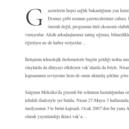
G
azetelerin hepsi sağlık bakanlığının yan kurul
Domuz gribi uzmanı gazetecilerimiz cabası.
önemli değil, programın türü ekonomi olabili
vuruyorlar. Akıllı arkadaşlarımız rating uğruna, bilmedik
öğretiyor ne de haber veriyorlar…
İletişimin teknolojik ilerlemelerle bugün geldiği nokta me
olaylarda da dünyayı etkileyen vak’alarda da böyle. Nisa
kapsamının seviyesine hem de onun aktarılış şekline göre
Salgının Meksika’da gizemli bir solunum hastalığından ort
tehdidi ifadesiyle yer buldu. Nisan 27-Mayıs 3 haftasında,
medyasının 3’te birini kapsadı. Ocak 2007’den bu yana Am
olarak yayınlandığı ikinci vak’a…