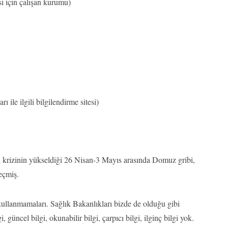
 için çalışan kurumu)
le ilgili bilgilendirme sitesi)
 krizinin yükseldiği 26 Nisan-3 Mayıs arasında Domuz gribi,
eçmiş.
kullanmamaları. Sağlık Bakanlıkları bizde de olduğu gibi
, güncel bilgi, okunabilir bilgi, çarpıcı bilgi, ilginç bilgi yok.