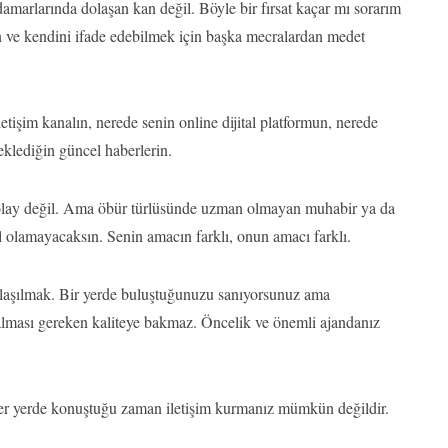
amarlarında dolaşan kan değil. Böyle bir fırsat kaçar mı sorarım
n ve kendini ifade edebilmek için başka mecralardan medet
tişim kanalın, nerede senin online dijital platformun, nerede
 eklediğin güncel haberlerin.
 kolay değil. Ama öbür türlüsünde uzman olmayan muhabir ya da
el olamayacaksın. Senin amacın farklı, onun amacı farklı.
nlaşılmak. Bir yerde buluştuğunuzu sanıyorsunuz ama
 alması gereken kaliteye bakmaz. Öncelik ve önemli ajandanız
s her yerde konuştuğu zaman iletişim kurmanız mümkün değildir.