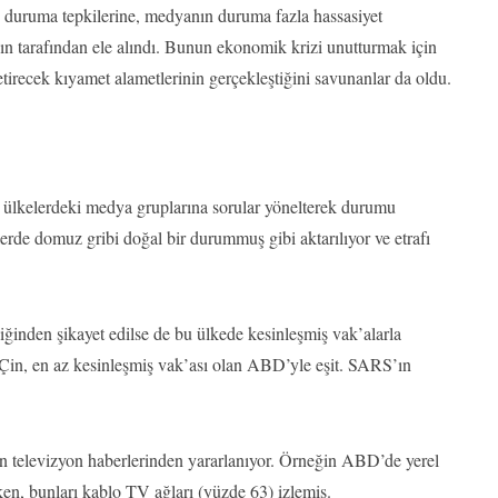
u duruma tepkilerine, medyanın duruma fazla hassasiyet
n tarafından ele alındı. Bunun ekonomik krizi unutturmak için
recek kıyamet alametlerinin gerçekleştiğini savunanlar da oldu.
ülkelerdeki medya gruplarına sorular yönelterek durumu
rde domuz gribi doğal bir durummuş gibi aktarılıyor ve etrafı
ğinden şikayet edilse de bu ülkede kesinleşmiş vak’alarla
 Çin, en az kesinleşmiş vak’ası olan ABD’yle eşit. SARS’ın
ken televizyon haberlerinden yararlanıyor. Örneğin ABD’de yerel
ken, bunları kablo TV ağları (yüzde 63) izlemiş.