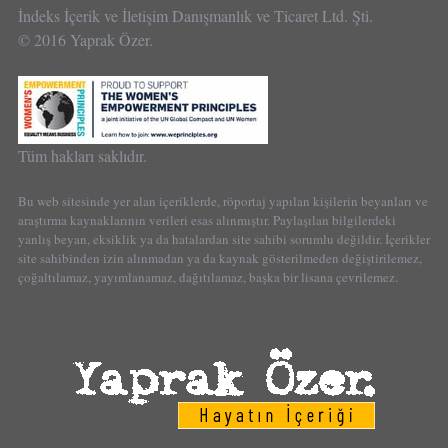
İndeks İçerik ve İletişim Danışmanlık ve Ticaret Ltd. Şti.
© 2016 Yaprak Özer.
Tüm hakları saklıdır.
Bu web sitesinde yer alan içeriklerde, röportaj yapılan kişilerin beyanları ve
araştırma kaynaklarının verileri esas alınmıştır. Paylaşılan bilgilerdeki
yanlış beyan, eksiklik ya da hatalardan site sahibi sorumlu değildir. İçerikler
site sahibinden izin alınmadan ya da kaynak gösterilmeden değiştirilemez,
çoğaltılamaz, yayımlanamaz, dağıtılamaz, başka bir lisana çevrilemez.