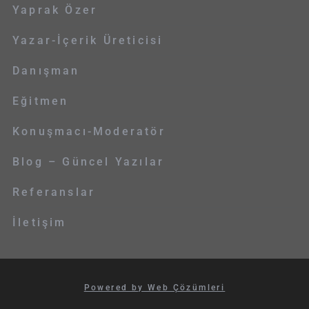
Yaprak Özer
Yazar-İçerik Üreticisi
Danışman
Eğitmen
Konuşmacı-Moderatör
Blog – Güncel Yazılar
Referanslar
İletişim
Powered by Web Çözümleri