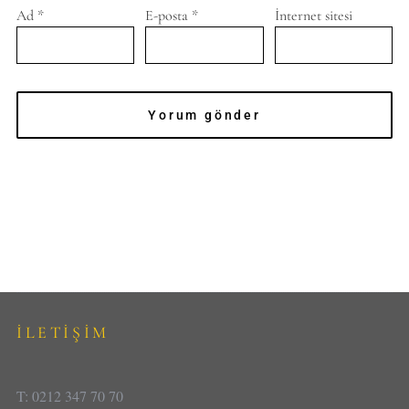
Ad
*
E-posta
*
İnternet sitesi
İLETİŞİM
T: 0212 347 70 70