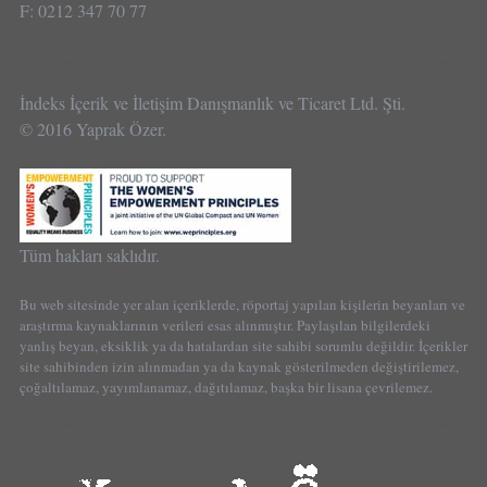
F: 0212 347 70 77
İndeks İçerik ve İletişim Danışmanlık ve Ticaret Ltd. Şti.
© 2016 Yaprak Özer.
Tüm hakları saklıdır.
Bu web sitesinde yer alan içeriklerde, röportaj yapılan kişilerin beyanları ve
araştırma kaynaklarının verileri esas alınmıştır. Paylaşılan bilgilerdeki
yanlış beyan, eksiklik ya da hatalardan site sahibi sorumlu değildir. İçerikler
site sahibinden izin alınmadan ya da kaynak gösterilmeden değiştirilemez,
çoğaltılamaz, yayımlanamaz, dağıtılamaz, başka bir lisana çevrilemez.