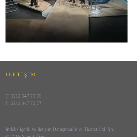
İLETİŞİM
T: 0212 347 70 70
F: 0212 347 70 77
İndeks İçerik ve İletişim Danışmanlık ve Ticaret Ltd. Şti.
© 2016 Yaprak Özer.