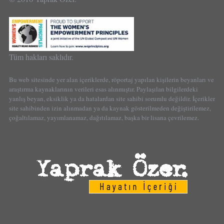
Tüm hakları saklıdır.
Bu web sitesinde yer alan içeriklerde, röportaj yapılan kişilerin beyanları ve
araştırma kaynaklarının verileri esas alınmıştır. Paylaşılan bilgilerdeki
yanlış beyan, eksiklik ya da hatalardan site sahibi sorumlu değildir. İçerikler
site sahibinden izin alınmadan ya da kaynak gösterilmeden değiştirilemez,
çoğaltılamaz, yayımlanamaz, dağıtılamaz, başka bir lisana çevrilemez.