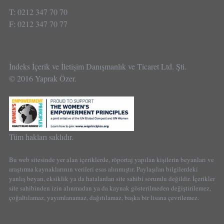
T: 0212 347 70 70
F: 0212 347 70 77
İndeks İçerik ve İletişim Danışmanlık ve Ticaret Ltd. Şti.
© 2016 Yaprak Özer.
Tüm hakları saklıdır.
Bu web sitesinde yer alan içeriklerde, röportaj yapılan kişilerin beyanları ve
araştırma kaynaklarının verileri esas alınmıştır. Paylaşılan bilgilerdeki
yanlış beyan, eksiklik ya da hatalardan site sahibi sorumlu değildir. İçerikler
site sahibinden izin alınmadan ya da kaynak gösterilmeden değiştirilemez,
çoğaltılamaz, yayımlanamaz, dağıtılamaz, başka bir lisana çevrilemez.