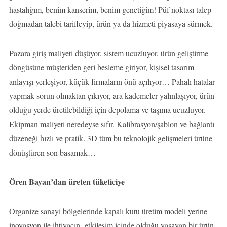
hastalığım, benim kanserim, benim genetiğim! Püf noktası talep
doğmadan talebi tarifleyip, ürün ya da hizmeti piyasaya sürmek.
Pazara giriş maliyeti düşüyor, sistem ucuzluyor, ürün geliştirme
döngüsüne müşteriden geri besleme giriyor, kişisel tasarım
anlayışı yerleşiyor, küçük firmaların önü açılıyor… Pahalı hatalar
yapmak sorun olmaktan çıkıyor, ara kademeler yalınlaşıyor, ürün
olduğu yerde üretilebildiği için depolama ve taşıma ucuzluyor.
Ekipman maliyeti neredeyse sıfır. Kalibrasyon/şablon ve bağlantı
düzeneği hızlı ve pratik. 3D tüm bu teknolojik gelişmeleri ürüne
dönüştüren son basamak…
Ören Bayan’dan üreten tüketiciye
Organize sanayi bölgelerinde kapalı kutu üretim modeli yerine
inovasyon ile ihtiyacın etkileşim içinde olduğu yaşayan bir ürün