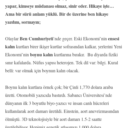
yapar, kimseye müdanası olmaz, sinir eder. Hikaye işte…
Ama bir sürü anlam yüklü. Bir de üzerine ben hikaye
yazdım, sormayın;
Ben Cumhuriyeti
ensesi
Olaylar
’nde geçer. Eski Ekonomi’nin
kalın
kurtları birer ikişer kurtlar sofrasından kalkar, yerlerini Yeni
boynu kalın
Ekonomi’nin
kurtlarına bırakır. Bu diyarda fiziki
sınır kafalarda. Nüfus yapısı heterojen. Tek dil var: bilgi. Kural
belli: var olmak için boynun kalın olacak.
Boynu kalın kurtlara örnek çok; bir Çinli 1,770 dolara araba
üretti. Otomobili yazıcıda bastırdı. Sabancı Üniversitesi’nde
dünyanın ilk 3 boyutlu biyo-yazıcı ve insan canlı hücreleri
kullanılarak aort damarı üretildi. Einstein, aort anevrizmasından
ölmüştü. 3D teknolojisiyle bir aort damarı 1.5-2 saatte
üretilebiliyor. Hepimiz genetik atlasımızı 1,000 dolara