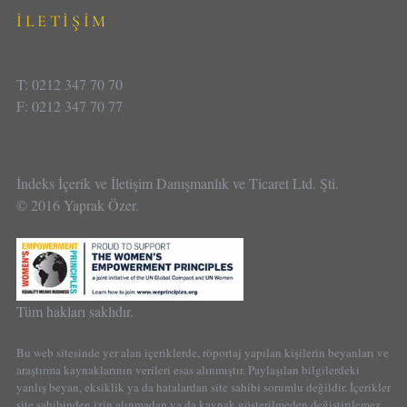
İLETİŞİM
T: 0212 347 70 70
F: 0212 347 70 77
İndeks İçerik ve İletişim Danışmanlık ve Ticaret Ltd. Şti.
© 2016 Yaprak Özer.
Tüm hakları saklıdır.
Bu web sitesinde yer alan içeriklerde, röportaj yapılan kişilerin beyanları ve
araştırma kaynaklarının verileri esas alınmıştır. Paylaşılan bilgilerdeki
yanlış beyan, eksiklik ya da hatalardan site sahibi sorumlu değildir. İçerikler
site sahibinden izin alınmadan ya da kaynak gösterilmeden değiştirilemez,