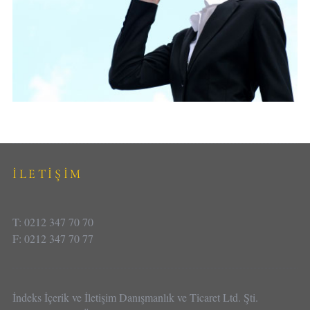
İLETİŞİM
T: 0212 347 70 70
F: 0212 347 70 77
İndeks İçerik ve İletişim Danışmanlık ve Ticaret Ltd. Şti.