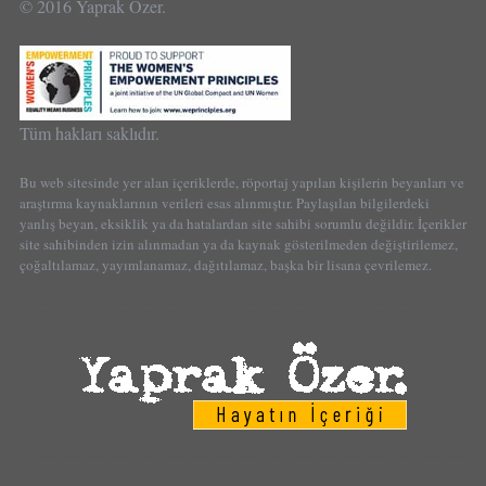
© 2016 Yaprak Özer.
Tüm hakları saklıdır.
Bu web sitesinde yer alan içeriklerde, röportaj yapılan kişilerin beyanları ve
araştırma kaynaklarının verileri esas alınmıştır. Paylaşılan bilgilerdeki
yanlış beyan, eksiklik ya da hatalardan site sahibi sorumlu değildir. İçerikler
site sahibinden izin alınmadan ya da kaynak gösterilmeden değiştirilemez,
çoğaltılamaz, yayımlanamaz, dağıtılamaz, başka bir lisana çevrilemez.