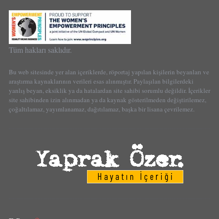
Tüm hakları saklıdır.
Bu web sitesinde yer alan içeriklerde, röportaj yapılan kişilerin beyanları ve
araştırma kaynaklarının verileri esas alınmıştır. Paylaşılan bilgilerdeki
yanlış beyan, eksiklik ya da hatalardan site sahibi sorumlu değildir. İçerikler
site sahibinden izin alınmadan ya da kaynak gösterilmeden değiştirilemez,
çoğaltılamaz, yayımlanamaz, dağıtılamaz, başka bir lisana çevrilemez.