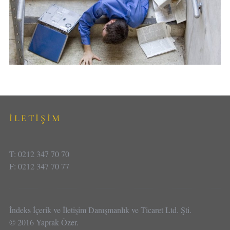
İLETİŞİM
T: 0212 347 70 70
F: 0212 347 70 77
İndeks İçerik ve İletişim Danışmanlık ve Ticaret Ltd. Şti.
© 2016 Yaprak Özer.