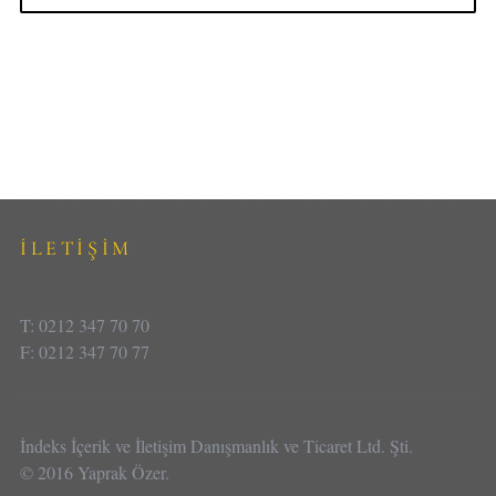
İLETİŞİM
T: 0212 347 70 70
F: 0212 347 70 77
İndeks İçerik ve İletişim Danışmanlık ve Ticaret Ltd. Şti.
© 2016 Yaprak Özer.