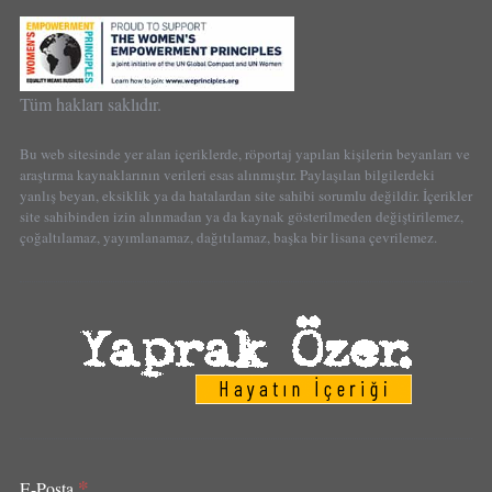
Tüm hakları saklıdır.
Bu web sitesinde yer alan içeriklerde, röportaj yapılan kişilerin beyanları ve
araştırma kaynaklarının verileri esas alınmıştır. Paylaşılan bilgilerdeki
yanlış beyan, eksiklik ya da hatalardan site sahibi sorumlu değildir. İçerikler
site sahibinden izin alınmadan ya da kaynak gösterilmeden değiştirilemez,
çoğaltılamaz, yayımlanamaz, dağıtılamaz, başka bir lisana çevrilemez.
*
E-Posta