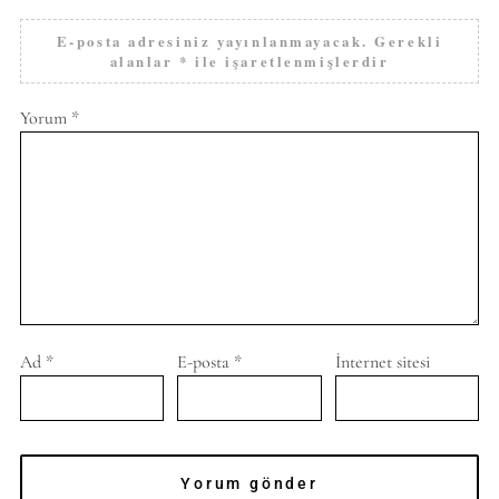
E-posta adresiniz yayınlanmayacak.
Gerekli
alanlar
*
ile işaretlenmişlerdir
Yorum
*
Ad
*
E-posta
*
İnternet sitesi