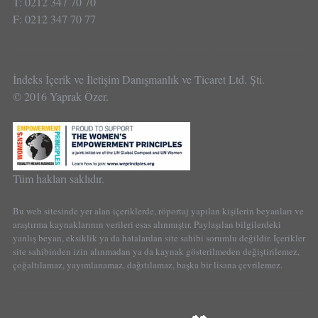
T: 0212 347 70 70
F: 0212 347 70 77
İndeks İçerik ve İletişim Danışmanlık ve Ticaret Ltd. Şti.
© 2016 Yaprak Özer.
Tüm hakları saklıdır.
Bu web sitesinde yer alan içeriklerde, röportaj yapılan kişilerin beyanları ve
araştırma kaynaklarının verileri esas alınmıştır. Paylaşılan bilgilerdeki
yanlış beyan, eksiklik ya da hatalardan site sahibi sorumlu değildir. İçerikler
site sahibinden izin alınmadan ya da kaynak gösterilmeden değiştirilemez,
çoğaltılamaz, yayımlanamaz, dağıtılamaz, başka bir lisana çevrilemez.