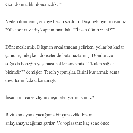
Geri dönmedik, dönemedik.””
Neden dönmemişler diye hesap sordum. Düşünebiliyor musunuz.
Yıllar sonra ve dış kapının mandalı: “”İnsan dönmez mi?””
Dönemezlermiş. Düşman arkalarından gelirken, yollar bu kadar
çamur içindeyken dönseler de bulamazlarmış. Dondurucu
soğukta bebeğin yaşaması beklenemezmiş. “”Kalan sağlar
bizimdir”” demişler. Tercih yapmışlar. Birini kurtarmak adına
diğerlerini feda edememişler.
İnsanların çaresizliğini düşünebiliyor musunuz?
Bizim anlayamayacağımız bir çaresizlik, bizim
anlayamayacağımız şartlar. Ve toplasanız kaç sene önce.