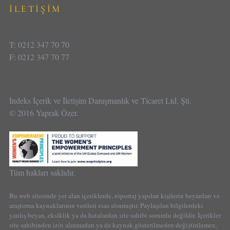
İLETİŞİM
T: 0212 347 70 70
F: 0212 347 70 77
İndeks İçerik ve İletişim Danışmanlık ve Ticaret Ltd. Şti.
© 2016 Yaprak Özer.
Tüm hakları saklıdır.
Bu web sitesinde yer alan içeriklerde, röportaj yapılan kişilerin beyanları ve
araştırma kaynaklarının verileri esas alınmıştır. Paylaşılan bilgilerdeki
yanlış beyan, eksiklik ya da hatalardan site sahibi sorumlu değildir. İçerikler
site sahibinden izin alınmadan ya da kaynak gösterilmeden değiştirilemez,