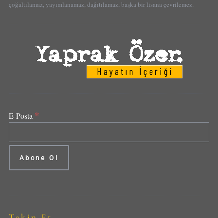
çoğaltılamaz, yayımlanamaz, dağıtılamaz, başka bir lisana çevrilemez.
*
E-Posta
Takip Et