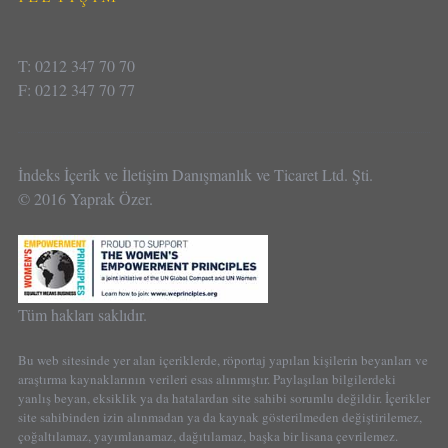
T: 0212 347 70 70
F: 0212 347 70 77
İndeks İçerik ve İletişim Danışmanlık ve Ticaret Ltd. Şti.
© 2016 Yaprak Özer.
Tüm hakları saklıdır.
Bu web sitesinde yer alan içeriklerde, röportaj yapılan kişilerin beyanları ve
araştırma kaynaklarının verileri esas alınmıştır. Paylaşılan bilgilerdeki
yanlış beyan, eksiklik ya da hatalardan site sahibi sorumlu değildir. İçerikler
site sahibinden izin alınmadan ya da kaynak gösterilmeden değiştirilemez,
çoğaltılamaz, yayımlanamaz, dağıtılamaz, başka bir lisana çevrilemez.