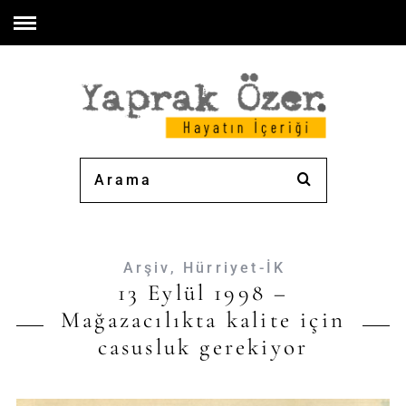
Arşiv
,
Hürriyet-İK
13 Eylül 1998 –
Mağazacılıkta kalite için
casusluk gerekiyor