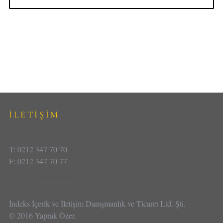
İLETİŞİM
T: 0212 347 70 70
F: 0212 347 70 77
İndeks İçerik ve İletişim Danışmanlık ve Ticaret Ltd. Şti.
© 2016 Yaprak Özer.