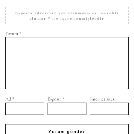
E-posta adresiniz yayınlanmayacak.
Gerekli
alanlar
*
ile işaretlenmişlerdir
Yorum
*
Ad
*
E-posta
*
İnternet sitesi