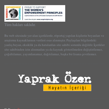
Tüm hakları saklıdır.
Bu web sitesinde yer alan içeriklerde, röportaj yapılan kişilerin beyanları ve
araştırma kaynaklarının verileri esas alınmıştır. Paylaşılan bilgilerdeki
yanlış beyan, eksiklik ya da hatalardan site sahibi sorumlu değildir. İçerikler
site sahibinden izin alınmadan ya da kaynak gösterilmeden değiştirilemez,
çoğaltılamaz, yayımlanamaz, dağıtılamaz, başka bir lisana çevrilemez.