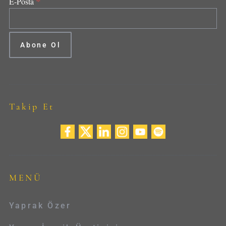
*
E-Posta
Takip Et
MENÜ
Yaprak Özer