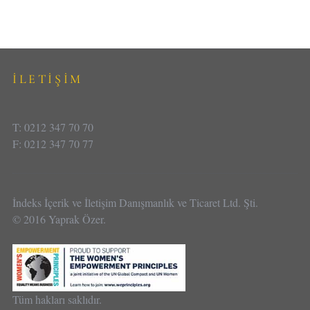
İLETİŞİM
T: 0212 347 70 70
F: 0212 347 70 77
İndeks İçerik ve İletişim Danışmanlık ve Ticaret Ltd. Şti.
© 2016 Yaprak Özer.
Tüm hakları saklıdır.