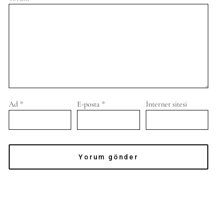
Ad
*
E-posta
*
İnternet sitesi