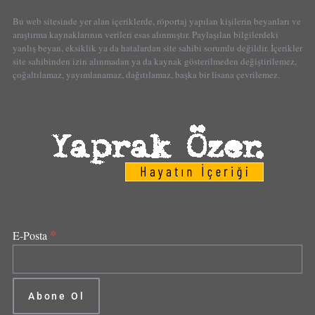
Bu web sitesinde yer alan içeriklerde, röportaj yapılan kişilerin beyanları ve
araştırma kaynaklarının verileri esas alınmıştır. Paylaşılan bilgilerdeki
yanlış beyan, eksiklik ya da hatalardan site sahibi sorumlu değildir. İçerikler
site sahibinden izin alınmadan ya da kaynak gösterilmeden değiştirilemez,
çoğaltılamaz, yayımlanamaz, dağıtılamaz, başka bir lisana çevrilemez.
*
E-Posta