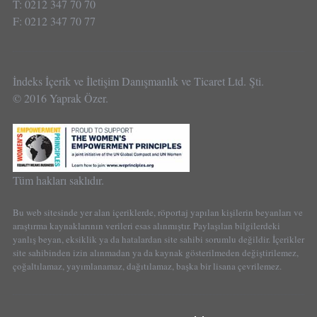
T: 0212 347 70 70
F: 0212 347 70 77
İndeks İçerik ve İletişim Danışmanlık ve Ticaret Ltd. Şti.
© 2016 Yaprak Özer.
Tüm hakları saklıdır.
Bu web sitesinde yer alan içeriklerde, röportaj yapılan kişilerin beyanları ve
araştırma kaynaklarının verileri esas alınmıştır. Paylaşılan bilgilerdeki
yanlış beyan, eksiklik ya da hatalardan site sahibi sorumlu değildir. İçerikler
site sahibinden izin alınmadan ya da kaynak gösterilmeden değiştirilemez,
çoğaltılamaz, yayımlanamaz, dağıtılamaz, başka bir lisana çevrilemez.