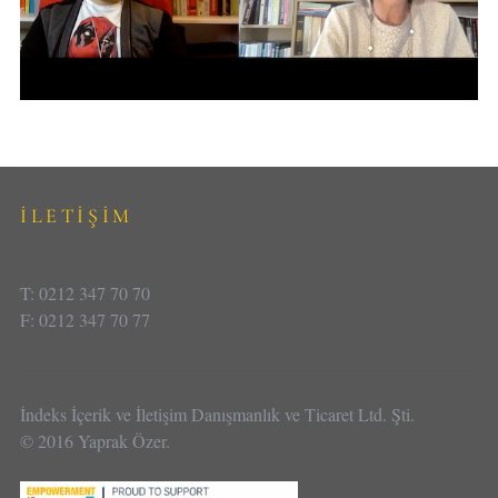
İLETİŞİM
T: 0212 347 70 70
F: 0212 347 70 77
İndeks İçerik ve İletişim Danışmanlık ve Ticaret Ltd. Şti.
© 2016 Yaprak Özer.