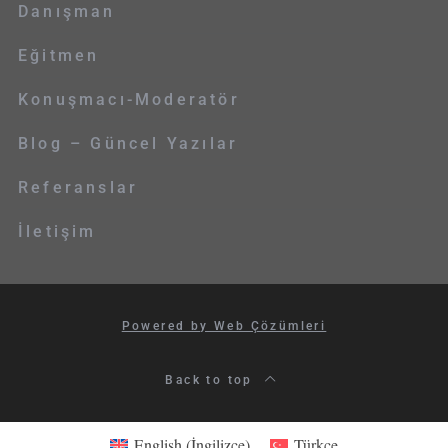
Danışman
Eğitmen
Konuşmacı-Moderatör
Blog – Güncel Yazılar
Referanslar
İletişim
Powered by Web Çözümleri
Back to top
English
(
İngilizce
)
Türkçe