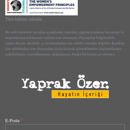
Tüm hakları saklıdır.
Bu web sitesinde yer alan içeriklerde, röportaj yapılan kişilerin beyanları ve
araştırma kaynaklarının verileri esas alınmıştır. Paylaşılan bilgilerdeki
yanlış beyan, eksiklik ya da hatalardan site sahibi sorumlu değildir. İçerikler
site sahibinden izin alınmadan ya da kaynak gösterilmeden değiştirilemez,
çoğaltılamaz, yayımlanamaz, dağıtılamaz, başka bir lisana çevrilemez.
*
E-Posta