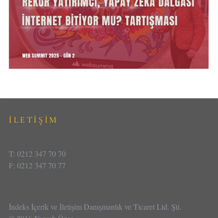
İLETİŞİM
T: 0212 347 70 70
F: 0212 347 70 77
İndeks İçerik ve İletişim Danışmanlık ve Ticaret Ltd. Şti.