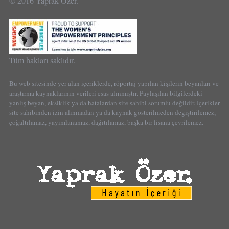
© 2016 Yaprak Özer.
Tüm hakları saklıdır.
Bu web sitesinde yer alan içeriklerde, röportaj yapılan kişilerin beyanları ve
araştırma kaynaklarının verileri esas alınmıştır. Paylaşılan bilgilerdeki
yanlış beyan, eksiklik ya da hatalardan site sahibi sorumlu değildir. İçerikler
site sahibinden izin alınmadan ya da kaynak gösterilmeden değiştirilemez,
çoğaltılamaz, yayımlanamaz, dağıtılamaz, başka bir lisana çevrilemez.