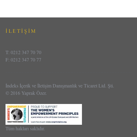
İLETİŞİM
T: 0212 347 70 70
F: 0212 347 70 77
İndeks İçerik ve İletişim Danışmanlık ve Ticaret Ltd. Şti.
© 2016 Yaprak Özer.
Tüm hakları saklıdır.