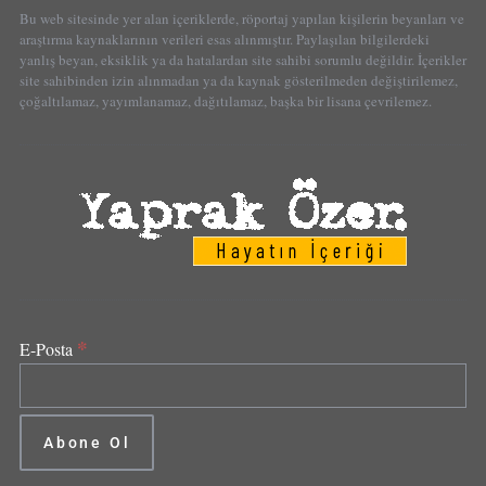
Bu web sitesinde yer alan içeriklerde, röportaj yapılan kişilerin beyanları ve
araştırma kaynaklarının verileri esas alınmıştır. Paylaşılan bilgilerdeki
yanlış beyan, eksiklik ya da hatalardan site sahibi sorumlu değildir. İçerikler
site sahibinden izin alınmadan ya da kaynak gösterilmeden değiştirilemez,
çoğaltılamaz, yayımlanamaz, dağıtılamaz, başka bir lisana çevrilemez.
*
E-Posta