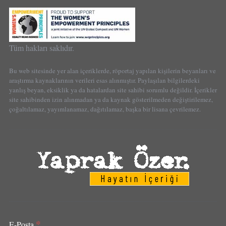
Tüm hakları saklıdır.
Bu web sitesinde yer alan içeriklerde, röportaj yapılan kişilerin beyanları ve
araştırma kaynaklarının verileri esas alınmıştır. Paylaşılan bilgilerdeki
yanlış beyan, eksiklik ya da hatalardan site sahibi sorumlu değildir. İçerikler
site sahibinden izin alınmadan ya da kaynak gösterilmeden değiştirilemez,
çoğaltılamaz, yayımlanamaz, dağıtılamaz, başka bir lisana çevrilemez.
*
E-Posta