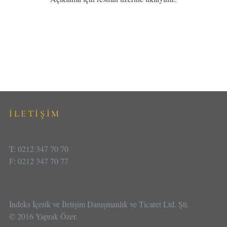
İLETİŞİM
T: 0212 347 70 70
F: 0212 347 70 77
İndeks İçerik ve İletişim Danışmanlık ve Ticaret Ltd. Şti.
© 2016 Yaprak Özer.