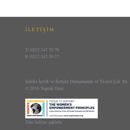
İLETİŞİM
T: 0212 347 70 70
F: 0212 347 70 77
İndeks İçerik ve İletişim Danışmanlık ve Ticaret Ltd. Şti.
© 2016 Yaprak Özer.
Tüm hakları saklıdır.