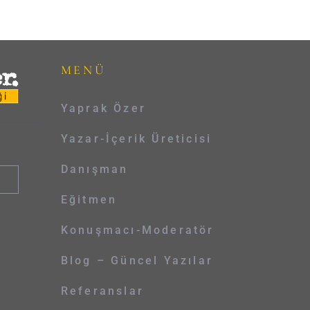
MENÜ
Yaprak Özer
Yazar-İçerik Üreticisi
Danışman
Eğitmen
Konuşmacı-Moderatör
Blog – Güncel Yazılar
Referanslar