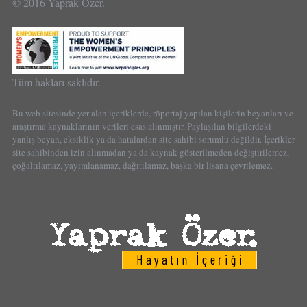
© 2016 Yaprak Özer.
Tüm hakları saklıdır.
Bu web sitesinde yer alan içeriklerde, röportaj yapılan kişilerin beyanları ve
araştırma kaynaklarının verileri esas alınmıştır. Paylaşılan bilgilerdeki
yanlış beyan, eksiklik ya da hatalardan site sahibi sorumlu değildir. İçerikler
site sahibinden izin alınmadan ya da kaynak gösterilmeden değiştirilemez,
çoğaltılamaz, yayımlanamaz, dağıtılamaz, başka bir lisana çevrilemez.