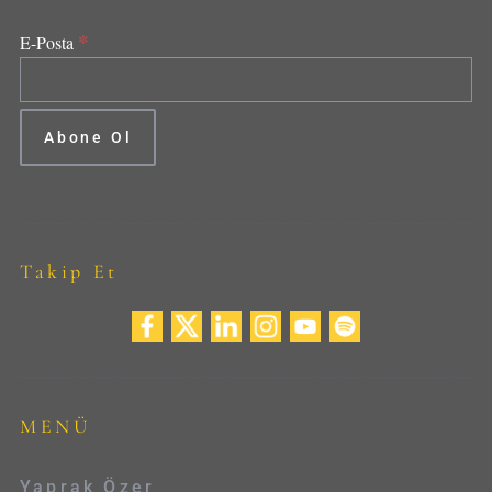
*
E-Posta
Takip Et
MENÜ
Yaprak Özer