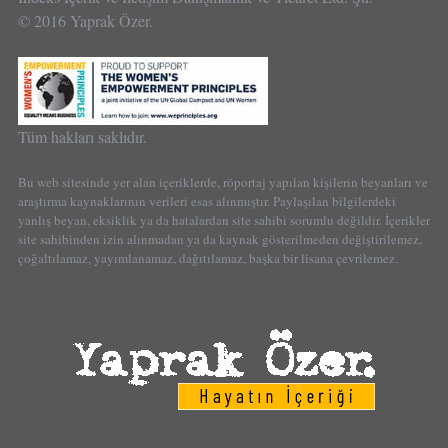
© 2016 Yaprak Özer.
Tüm hakları saklıdır.
Bu web sitesinde yer alan içeriklerde, röportaj yapılan kişilerin beyanları ve
araştırma kaynaklarının verileri esas alınmıştır. Paylaşılan bilgilerdeki
yanlış beyan, eksiklik ya da hatalardan site sahibi sorumlu değildir. İçerikler
site sahibinden izin alınmadan ya da kaynak gösterilmeden değiştirilemez,
çoğaltılamaz, yayımlanamaz, dağıtılamaz, başka bir lisana çevrilemez.