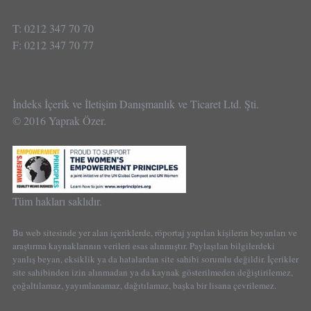
T: 0212 347 70 70
F: 0212 347 70 77
İndeks İçerik ve İletişim Danışmanlık ve Ticaret Ltd. Şti.
© 2016 Yaprak Özer.
Tüm hakları saklıdır.
Bu web sitesinde yer alan içeriklerde, röportaj yapılan kişilerin beyanları ve
araştırma kaynaklarının verileri esas alınmıştır. Paylaşılan bilgilerdeki
yanlış beyan, eksiklik ya da hatalardan site sahibi sorumlu değildir. İçerikler
site sahibinden izin alınmadan ya da kaynak gösterilmeden değiştirilemez,
çoğaltılamaz, yayımlanamaz, dağıtılamaz, başka bir lisana çevrilemez.