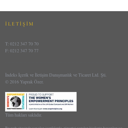
İLETİŞİM
T: 0212 347 70 70
F: 0212 347 70 77
İndeks İçerik ve İletişim Danışmanlık ve Ticaret Ltd. Şti.
© 2016 Yaprak Özer.
Tüm hakları saklıdır.
Bu web sitesinde yer alan içeriklerde, röportaj yapılan kişilerin beyanları ve