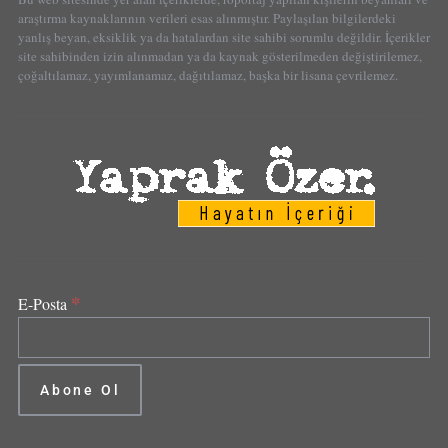
araştırma kaynaklarının verileri esas alınmıştır. Paylaşılan bilgilerdeki
yanlış beyan, eksiklik ya da hatalardan site sahibi sorumlu değildir. İçerikler
site sahibinden izin alınmadan ya da kaynak gösterilmeden değiştirilemez,
çoğaltılamaz, yayımlanamaz, dağıtılamaz, başka bir lisana çevrilemez.
*
E-Posta