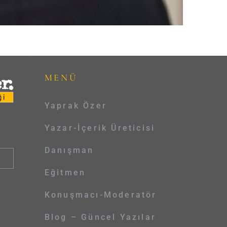
MENÜ
Yaprak Özer
Yazar-İçerik Üreticisi
Danışman
Eğitmen
Konuşmacı-Moderatör
Blog – Güncel Yazılar