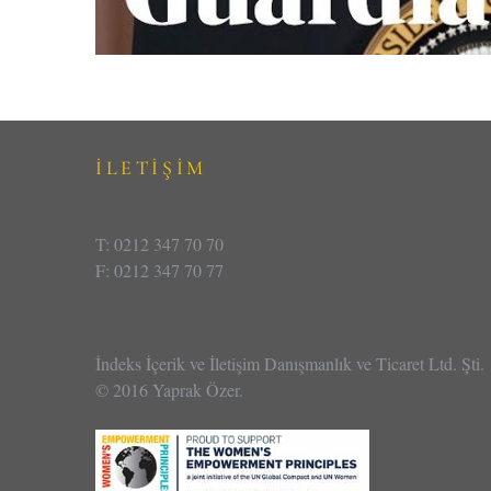
İLETİŞİM
T: 0212 347 70 70
F: 0212 347 70 77
İndeks İçerik ve İletişim Danışmanlık ve Ticaret Ltd. Şti.
© 2016 Yaprak Özer.