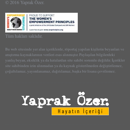
© 2016 Yaprak Özer.
Tüm hakları saklıdır.
Bu web sitesinde yer alan içeriklerde, röportaj yapılan kişilerin beyanları ve
araştırma kaynaklarının verileri esas alınmıştır. Paylaşılan bilgilerdeki
yanlış beyan, eksiklik ya da hatalardan site sahibi sorumlu değildir. İçerikler
site sahibinden izin alınmadan ya da kaynak gösterilmeden değiştirilemez,
çoğaltılamaz, yayımlanamaz, dağıtılamaz, başka bir lisana çevrilemez.