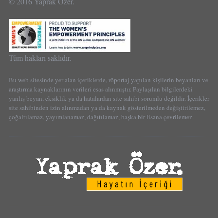
© 2016 Yaprak Özer.
Tüm hakları saklıdır.
Bu web sitesinde yer alan içeriklerde, röportaj yapılan kişilerin beyanları ve
araştırma kaynaklarının verileri esas alınmıştır. Paylaşılan bilgilerdeki
yanlış beyan, eksiklik ya da hatalardan site sahibi sorumlu değildir. İçerikler
site sahibinden izin alınmadan ya da kaynak gösterilmeden değiştirilemez,
çoğaltılamaz, yayımlanamaz, dağıtılamaz, başka bir lisana çevrilemez.