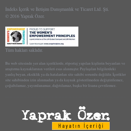
İndeks İçerik ve İletişim Danışmanlık ve Ticaret Ltd. Şti.
© 2016 Yaprak Özer.
Tüm hakları saklıdır.
Bu web sitesinde yer alan içeriklerde, röportaj yapılan kişilerin beyanları ve
araştırma kaynaklarının verileri esas alınmıştır. Paylaşılan bilgilerdeki
yanlış beyan, eksiklik ya da hatalardan site sahibi sorumlu değildir. İçerikler
site sahibinden izin alınmadan ya da kaynak gösterilmeden değiştirilemez,
çoğaltılamaz, yayımlanamaz, dağıtılamaz, başka bir lisana çevrilemez.