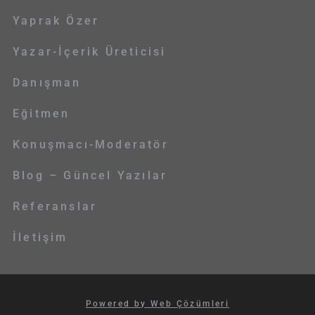
Yaprak Özer
Yazar-İçerik Üreticisi
Danışman
Eğitmen
Konuşmacı-Moderatör
Blog – Güncel Yazılar
Referanslar
İletişim
Powered by Web Çözümleri