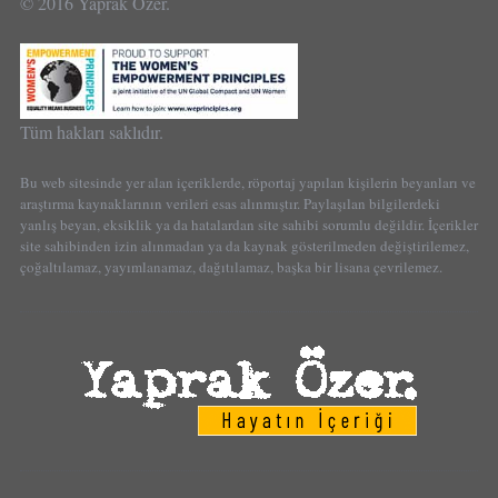
© 2016 Yaprak Özer.
Tüm hakları saklıdır.
Bu web sitesinde yer alan içeriklerde, röportaj yapılan kişilerin beyanları ve
araştırma kaynaklarının verileri esas alınmıştır. Paylaşılan bilgilerdeki
yanlış beyan, eksiklik ya da hatalardan site sahibi sorumlu değildir. İçerikler
site sahibinden izin alınmadan ya da kaynak gösterilmeden değiştirilemez,
çoğaltılamaz, yayımlanamaz, dağıtılamaz, başka bir lisana çevrilemez.