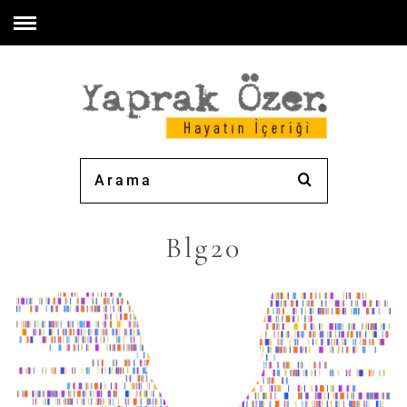
Blg20