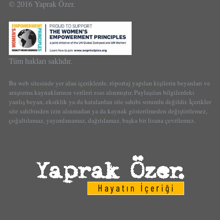
© 2016 Yaprak Özer.
Tüm hakları saklıdır.
Bu web sitesinde yer alan içeriklerde, röportaj yapılan kişilerin beyanları ve
araştırma kaynaklarının verileri esas alınmıştır. Paylaşılan bilgilerdeki
yanlış beyan, eksiklik ya da hatalardan site sahibi sorumlu değildir. İçerikler
site sahibinden izin alınmadan ya da kaynak gösterilmeden değiştirilemez,
çoğaltılamaz, yayımlanamaz, dağıtılamaz, başka bir lisana çevrilemez.