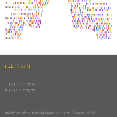
İLETİŞİM
T: 0212 347 70 70
F: 0212 347 70 77
İndeks İçerik ve İletişim Danışmanlık ve Ticaret Ltd. Şti.