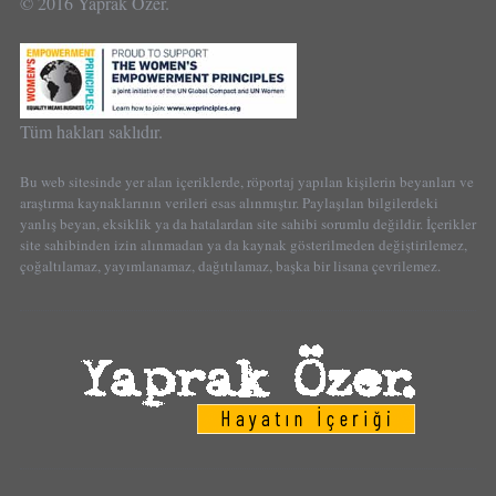
© 2016 Yaprak Özer.
Tüm hakları saklıdır.
Bu web sitesinde yer alan içeriklerde, röportaj yapılan kişilerin beyanları ve
araştırma kaynaklarının verileri esas alınmıştır. Paylaşılan bilgilerdeki
yanlış beyan, eksiklik ya da hatalardan site sahibi sorumlu değildir. İçerikler
site sahibinden izin alınmadan ya da kaynak gösterilmeden değiştirilemez,
çoğaltılamaz, yayımlanamaz, dağıtılamaz, başka bir lisana çevrilemez.