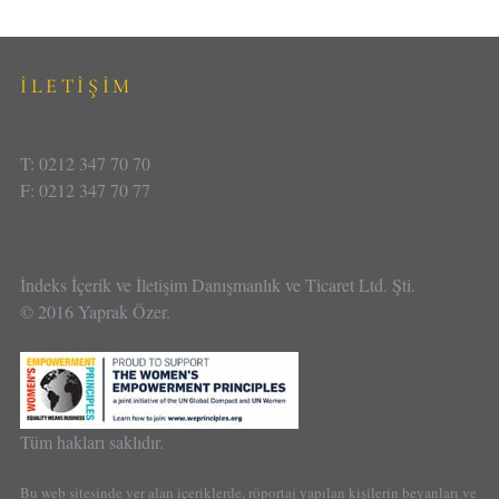
İLETİŞİM
T: 0212 347 70 70
F: 0212 347 70 77
İndeks İçerik ve İletişim Danışmanlık ve Ticaret Ltd. Şti.
© 2016 Yaprak Özer.
Tüm hakları saklıdır.
Bu web sitesinde yer alan içeriklerde, röportaj yapılan kişilerin beyanları ve