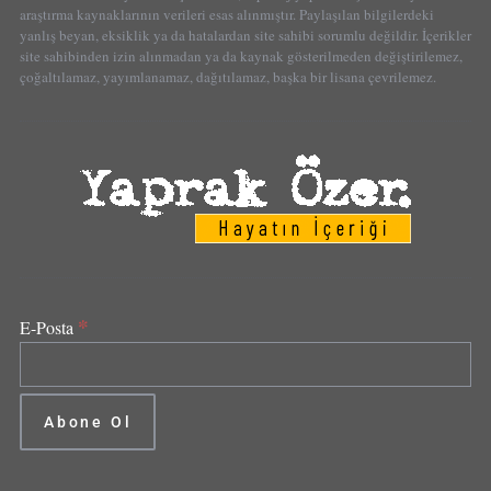
araştırma kaynaklarının verileri esas alınmıştır. Paylaşılan bilgilerdeki
yanlış beyan, eksiklik ya da hatalardan site sahibi sorumlu değildir. İçerikler
site sahibinden izin alınmadan ya da kaynak gösterilmeden değiştirilemez,
çoğaltılamaz, yayımlanamaz, dağıtılamaz, başka bir lisana çevrilemez.
*
E-Posta