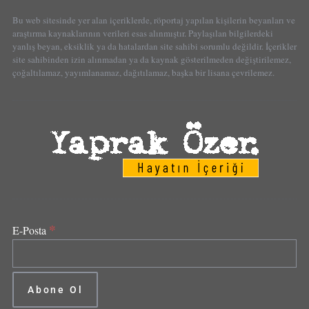
Bu web sitesinde yer alan içeriklerde, röportaj yapılan kişilerin beyanları ve
araştırma kaynaklarının verileri esas alınmıştır. Paylaşılan bilgilerdeki
yanlış beyan, eksiklik ya da hatalardan site sahibi sorumlu değildir. İçerikler
site sahibinden izin alınmadan ya da kaynak gösterilmeden değiştirilemez,
çoğaltılamaz, yayımlanamaz, dağıtılamaz, başka bir lisana çevrilemez.
*
E-Posta