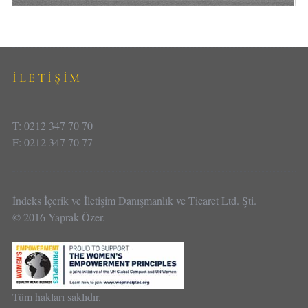
İLETİŞİM
T: 0212 347 70 70
F: 0212 347 70 77
İndeks İçerik ve İletişim Danışmanlık ve Ticaret Ltd. Şti.
© 2016 Yaprak Özer.
Tüm hakları saklıdır.