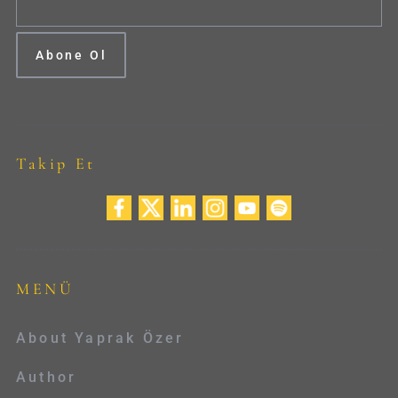
Takip Et
MENÜ
About Yaprak Özer
Author