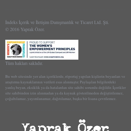
İndeks İçerik ve İletişim Danışmanlık ve Ticaret Ltd. Şti.
© 2016 Yaprak Özer.
Tüm hakları saklıdır.
Bu web sitesinde yer alan içeriklerde, röportaj yapılan kişilerin beyanları ve
araştırma kaynaklarının verileri esas alınmıştır. Paylaşılan bilgilerdeki
yanlış beyan, eksiklik ya da hatalardan site sahibi sorumlu değildir. İçerikler
site sahibinden izin alınmadan ya da kaynak gösterilmeden değiştirilemez,
çoğaltılamaz, yayımlanamaz, dağıtılamaz, başka bir lisana çevrilemez.