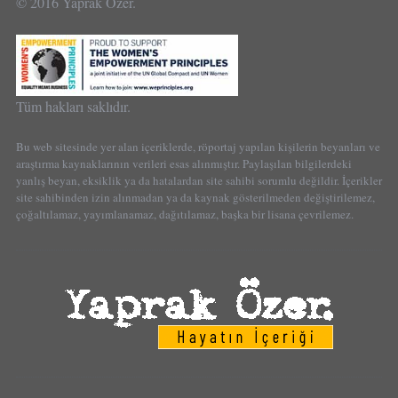
© 2016 Yaprak Özer.
Tüm hakları saklıdır.
Bu web sitesinde yer alan içeriklerde, röportaj yapılan kişilerin beyanları ve
araştırma kaynaklarının verileri esas alınmıştır. Paylaşılan bilgilerdeki
yanlış beyan, eksiklik ya da hatalardan site sahibi sorumlu değildir. İçerikler
site sahibinden izin alınmadan ya da kaynak gösterilmeden değiştirilemez,
çoğaltılamaz, yayımlanamaz, dağıtılamaz, başka bir lisana çevrilemez.