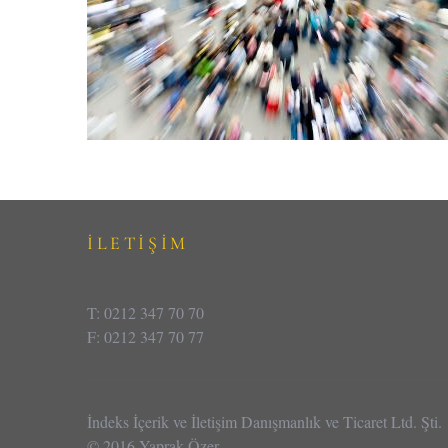
İLETİŞİM
T: 0212 347 70 70
F: 0212 347 70 77
İndeks İçerik ve İletişim Danışmanlık ve Ticaret Ltd. Şti.
© 2016 Yaprak Özer.