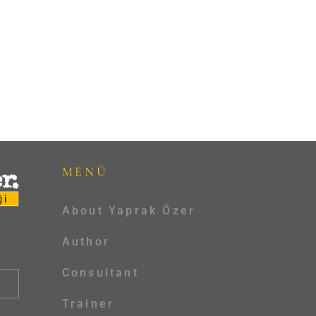
MENÜ
About Yaprak Özer
Author
Consultant
Trainer