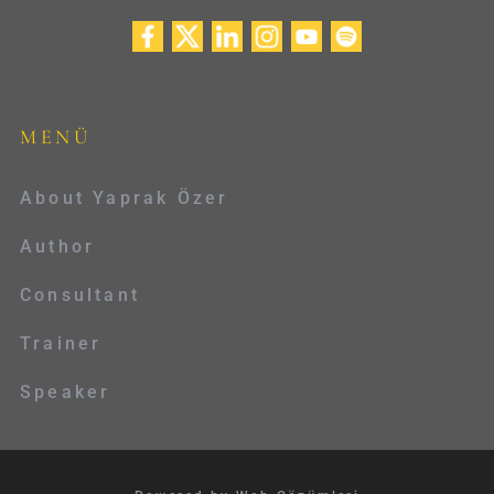
MENÜ
About Yaprak Özer
Author
Consultant
Trainer
Speaker