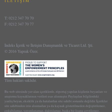
İLETİŞİM
T: 0212 347 70 70
F: 0212 347 70 77
İndeks İçerik ve İletişim Danışmanlık ve Ticaret Ltd. Şti.
© 2016 Yaprak Özer.
Tüm hakları saklıdır.
Bu web sitesinde yer alan içeriklerde, röportaj yapılan kişilerin beyanları ve
araştırma kaynaklarının verileri esas alınmıştır. Paylaşılan bilgilerdeki
yanlış beyan, eksiklik ya da hatalardan site sahibi sorumlu değildir. İçerikler
site sahibinden izin alınmadan ya da kaynak gösterilmeden değiştirilemez,
çoğaltılamaz, yayımlanamaz, dağıtılamaz, başka bir lisana çevrilemez.