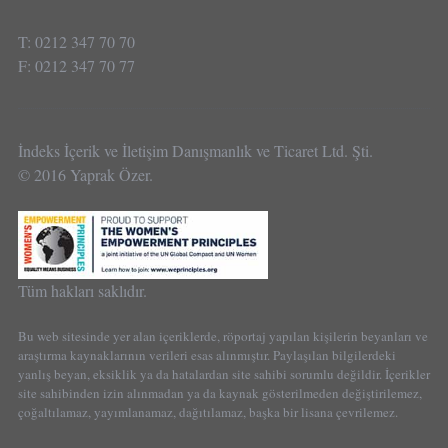
T: 0212 347 70 70
F: 0212 347 70 77
İndeks İçerik ve İletişim Danışmanlık ve Ticaret Ltd. Şti.
© 2016 Yaprak Özer.
Tüm hakları saklıdır.
Bu web sitesinde yer alan içeriklerde, röportaj yapılan kişilerin beyanları ve
araştırma kaynaklarının verileri esas alınmıştır. Paylaşılan bilgilerdeki
yanlış beyan, eksiklik ya da hatalardan site sahibi sorumlu değildir. İçerikler
site sahibinden izin alınmadan ya da kaynak gösterilmeden değiştirilemez,
çoğaltılamaz, yayımlanamaz, dağıtılamaz, başka bir lisana çevrilemez.